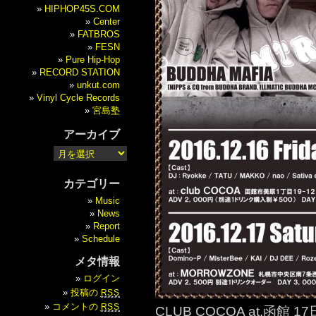
HIPHOP45S.COM
Center
FATBROS
FESN
Pure Hip-Hop
RECORD STATION
unkut.com
Vinyl Cycle Records
宮島塾
アーカイブ
カテゴリー
Music
News
Report
Schedule
メタ情報
ログイン
投稿の
RSS
コメントの
RSS
CLUB COCOA at.函館 1