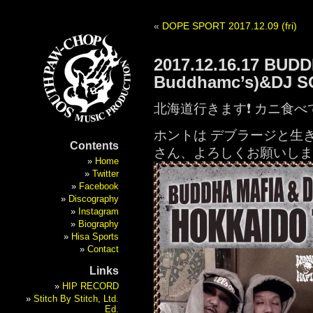
«
DOPE SPORT 2017.12.09 (fri)
2017.12.16.17 BUDD
Buddhamc’s)&DJ 
北海道行きます❗️ カニ食べ
ホントは デブラージと生
Contents
さん、よろしくお願いしま
Home
Twitter
Facebook
Discography
Instagram
Biography
Hisa Sports
Contact
Links
HIP RECORD
Stitch By Stitch, Ltd.
Ed.